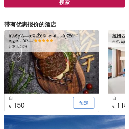
搜索
带有优惠报价的酒店
å¼€ç½—æ‰Žé©¬é›·å…‹å¸Œå°”
拉姆西
é¡¿é…’åº—
开罗, Egipt
开罗, Egipte
自
自
预定
150
118
€
€