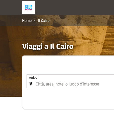
Home
Il Cairo
Viaggi a Il Cairo
.
Arrivo