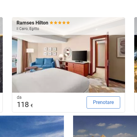
Ramses Hilton
Il Cairo, Egitto
da
Prenotare
118
€