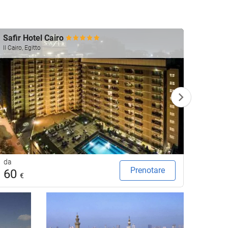
Safir Hotel Cairo
Shera
Il Cairo, Egitto
Il Cairo,
da
da
Prenotare
60
14
€