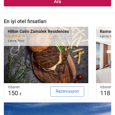
Ara
En iyi otel fırsatları
Hilton Cairo Zamalek Residences
Ramses 
Kahire, Mıs
Kahire, Mısır
itibaren
itibaren
Rezervasyon
150
118
€
€