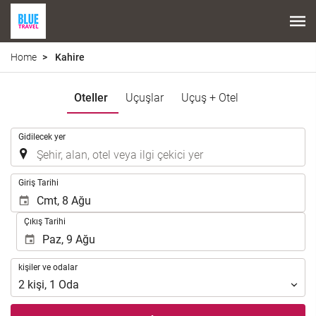
Home
Kahire
Oteller
Uçuşlar
Uçuş + Otel
.
Gidilecek yer
.
Giriş Tarihi
Çıkış Tarihi
kişiler
kişiler ve odalar
ve
2
kişi
,
1
Oda
odalar