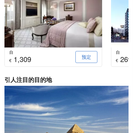
自
自
预定
1,309
269
€
€
引人注目的目的地