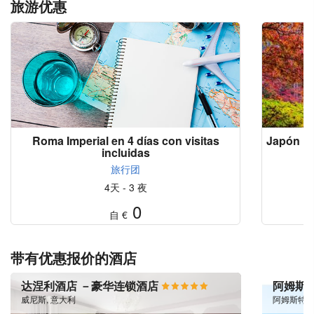
旅游优惠
Roma Imperial en 4 días con visitas
Japón Bá
incluidas
旅行团
4天 - 3 夜
0
自
€
带有优惠报价的酒店
达涅利酒店 －豪华连锁酒店
阿姆斯
威尼斯, 意大利
阿姆斯特丹