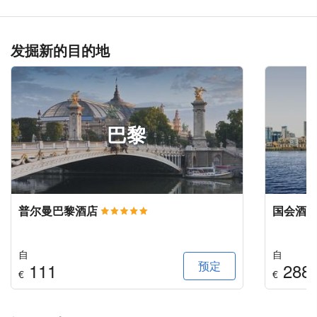
发掘新的目的地
巴黎
普尔曼巴黎酒店
国会酒
自
自
预定
111
288
€
€