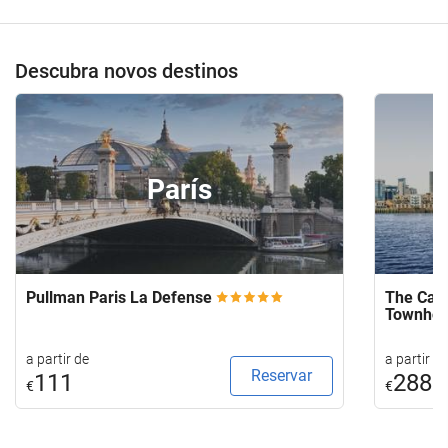
Descubra novos destinos
París
Pullman Paris La Defense
The Capi
Townho
a partir de
a partir de
Reservar
111
288
€
€