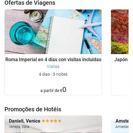
Ofertas de Viagens
Roma Imperial en 4 días con visitas incluidas
Japón Bá
Visitas
4 dias - 3 noites
0
a partir de
€
Promoções de Hotéis
Danieli, Venice
Amsterd
Veneza, Itália
Amesterdão