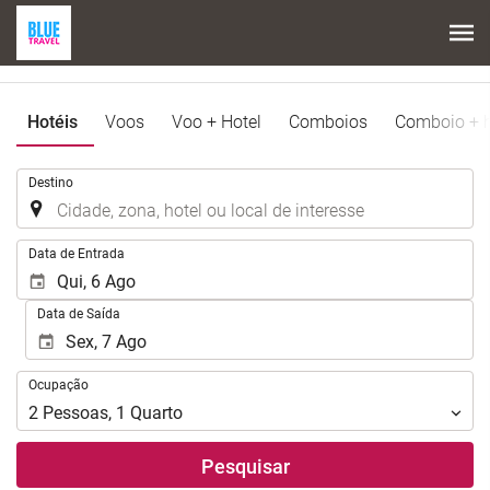
Hotéis
Voos
Voo + Hotel
Comboios
Comboio + h
.
Destino
.
Data de Entrada
Data de Saída
Ocupação
Ocupação
2
Pessoas
,
1
Quarto
Pesquisar