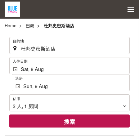
Home
巴黎
杜邦史密斯酒店
.
目的地
.
入住日期
退房
佔
佔用
用
2
人
,
1
房間
搜索