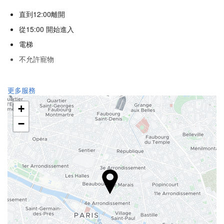
直到12:00離開
從15:00 開始進入
電梯
不允許寵物
接待服務
更多服務
24 小時接待櫃檯
+
行李寄存
−
食品與飲品
酒巴
互聯網
免費 Wi-Fi