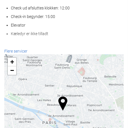
Check ud afsluttes klokken: 12:00
Check-in begynder: 15:00
Elevator
Kæledyr er ikke tilladt
Receptionen
Flere servicer
Døgnåben reception
+
Bagageopbevaring
−
Mad og drikke
Bar
Internetadgang
Gratis wi-fi