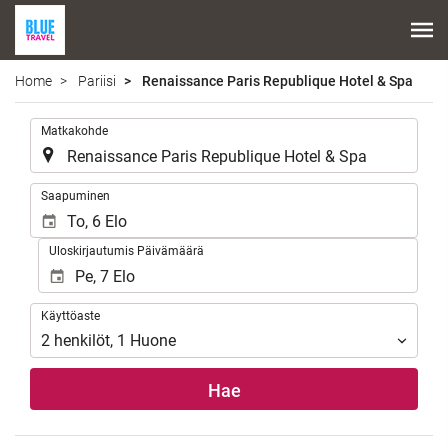
Home
Pariisi
Renaissance Paris Republique Hotel & Spa
.
Matkakohde
.
Saapuminen
Uloskirjautumis Päivämäärä
Käyttöaste
Käyttöaste
2
henkilöt
,
1
Huone
Hae