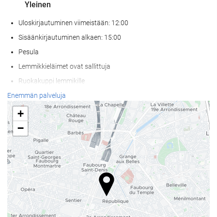
Yleinen
Uloskirjautuminen viimeistään: 12:00
Sisäänkirjautuminen alkaen: 15:00
Pesula
Lemmikkieläimet ovat sallittuja
Ruokakuppi lemmikille
Ilmastoitu
Enemmän palveluja
Lämmitys
+
Hissi
−
Pääsy liikuntarajoitteisille asiakkaille
Sopii henkilöille, joilla on heikentynyt näkö
Huoneissa tupakointi kielletty
Kaikki tilat savuttomia (julkiset ja yksityiset)
Tupakointialue
Äänieristys huoneissa