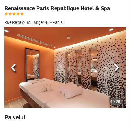
Renaissance Paris Republique Hotel & Spa
Rue Renã© Boulanger 40 - Pariisi
Edellinen
Seur
1
/ 25
Palvelut