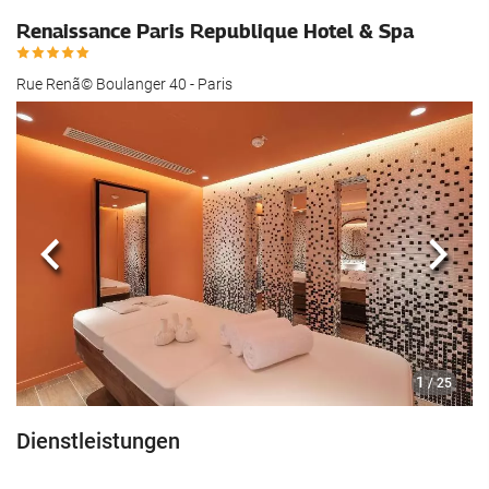
Renaissance Paris Republique Hotel & Spa
Rue Renã© Boulanger 40 - Paris
Zurück
Näch
1
/ 25
Dienstleistungen