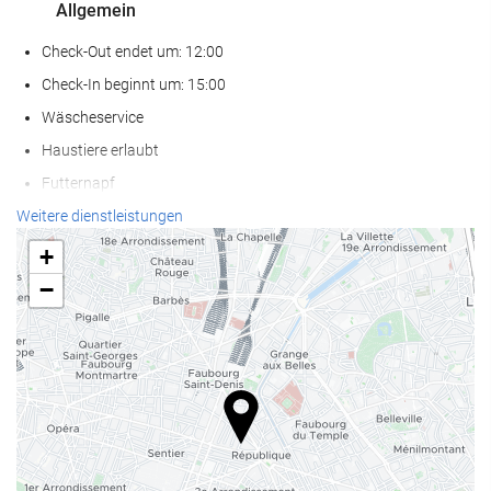
Allgemein
Check-Out endet um: 12:00
Check-In beginnt um: 15:00
Wäscheservice
Haustiere erlaubt
Futternapf
Klimaanlage
Weitere dienstleistungen
Heizung
+
Fahrstuhl
−
Zugang für Personen mit eingeschränkter Mobilität
Angepasst für Menschen mit Sehbehinderungen
Nichtraucher-Räume
Nichtraucherunterkunft (Alle öffentlichen und privaten Bereiche
sind Nichtraucherzonen)
Raucherbereich