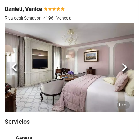
Danieli, Venice
Riva degli Schiavoni 4196 - Venecia
Anterior
Sigui
1
/ 25
Servicios
General