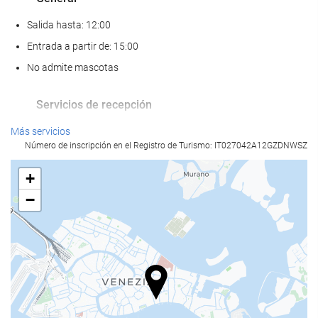
Salida hasta: 12:00
Entrada a partir de: 15:00
No admite mascotas
Servicios de recepción
Recepción 24 horas
Más servicios
Número de inscripción en el Registro de Turismo: IT027042A12GZDNWSZ
Guardaequipaje
+
Comida y bebida
−
Restaurante a la carta
Bar
Instalaciones de negocios
Centro de negocios