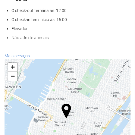
O check-out termina às: 12:00
O check-in tem início às: 15:00
Elevador
Não admite animais
Alimentação e bebidas
Mais serviços
Restaurante à la carte
+
Bar
−
Café no local
Serviços de receção
Recepção 24 horas
Depósito de bagagens
Internet