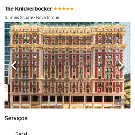
The Knickerbocker
6 Times Square - Nova Iorque
Anterior
Segui
1
/ 25
Serviços
Geral