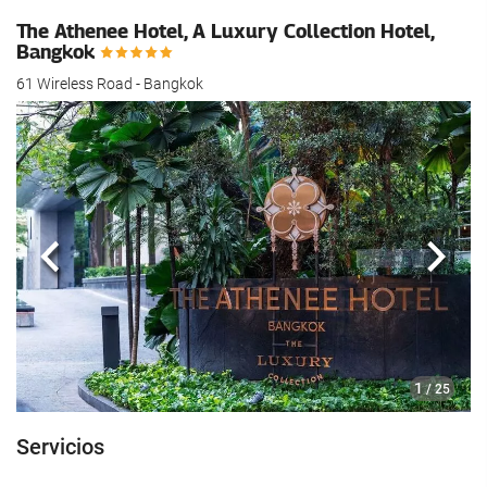
The Athenee Hotel, A Luxury Collection Hotel,
Bangkok
61 Wireless Road - Bangkok
Anterior
Sigui
1
/ 25
Servicios