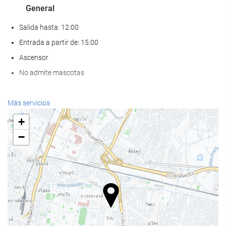
General
Salida hasta: 12:00
Entrada a partir de: 15:00
Ascensor
No admite mascotas
Bienestar
Más servicios
Spa
+
Hammam
−
Sauna
Gimnasio
Comida y bebida
Restaurante a la carta
Bar