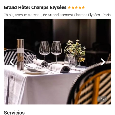
Grand Hôtel Champs Elysées
78 bis, Avenue Marceau, 8e Arrondissement Champs Élysées - París
Anterior
Sigui
1
/ 25
Servicios