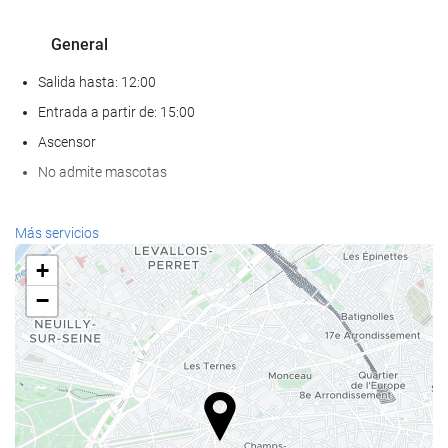
General
Salida hasta: 12:00
Entrada a partir de: 15:00
Ascensor
No admite mascotas
Servicios de recepción
Más servicios
Recepción 24 horas
+
Guardaequipaje
−
Comida y bebida
Restaurante a la carta
Bar